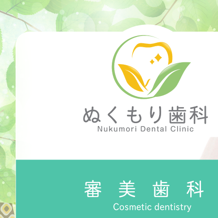
審美歯
Cosmetic dentistry