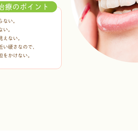
治療のポイント
らない。
ない。
見えない。
近い硬さなので、
担をかけない。