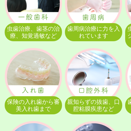
虫歯治療、歯茎の治
歯周病治療に力を入
療、知覚過敏など
れています
保険の入れ歯から審
親知らずの抜歯、口
美入れ歯まで
腔粘膜疾患など